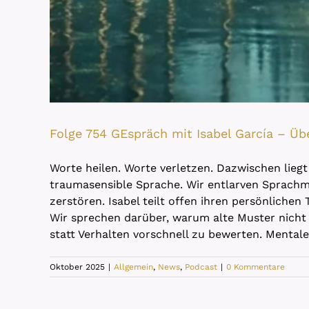
Folge 754 GEspräch mit Isabel García – Ü
Worte heilen. Worte verletzen. Dazwischen liegt
traumasensible Sprache. Wir entlarven Sprachm
zerstören. Isabel teilt offen ihren persönliche
Wir sprechen darüber, warum alte Muster nicht 
statt Verhalten vorschnell zu bewerten. Mental
Oktober 2025
|
Allgemein
,
News
,
Podcast
|
0 Kommentare