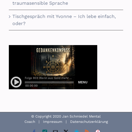
traumasensible Sprache
Tischgespräch mit Yvonne – Ich lebe einfach,
oder?
© Copyright 2020 Jan Schmiedel Mental
Coach |
Impressum
|
Datenschutzerklärung
Facebook
Xing
E-
X
Podomatic
Rss
ITunes