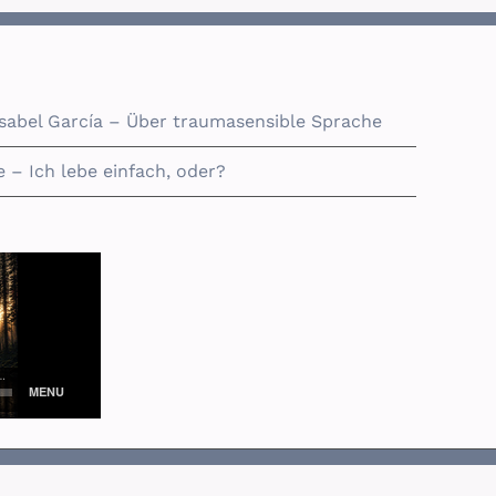
Isabel García – Über traumasensible Sprache
 – Ich lebe einfach, oder?
Facebook
Xing
E-
X
Podomatic
Rss
ITunes
Mail