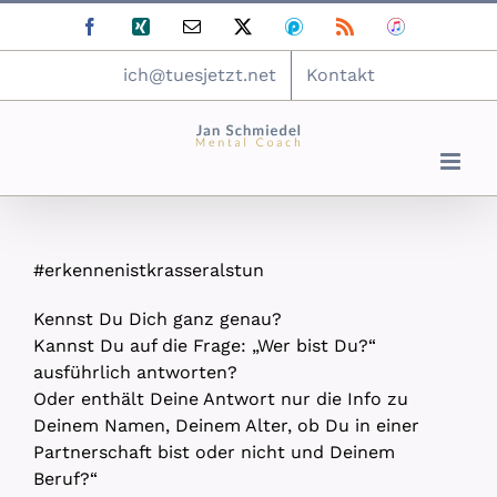
Zum
Facebook
Xing
E-
X
Podomatic
Rss
ITunes
Inhalt
Mail
springen
ich@tuesjetzt.net
Kontakt
#erkennenistkrasseralstun
Kennst Du Dich ganz genau?
Kannst Du auf die Frage: „Wer bist Du?“
ausführlich antworten?
Oder enthält Deine Antwort nur die Info zu
Deinem Namen, Deinem Alter, ob Du in einer
Partnerschaft bist oder nicht und Deinem
Beruf?“