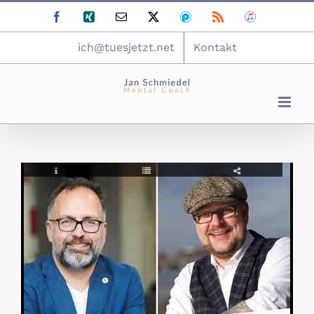
Zum
Facebook
Xing
E-
X
Podomatic
Rss
ITunes
Inhalt
Mail
springen
ich@tuesjetzt.net
Kontakt