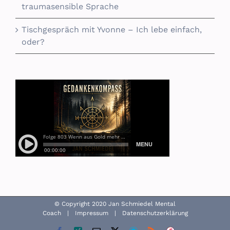
traumasensible Sprache
Tischgespräch mit Yvonne – Ich lebe einfach,
oder?
© Copyright 2020 Jan Schmiedel Mental
Coach |
Impressum
|
Datenschutzerklärung