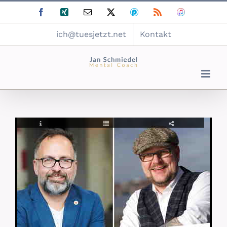
Zum
Facebook
Xing
E-
X
Podomatic
Rss
ITunes
Inhalt
Mail
springen
ich@tuesjetzt.net
Kontakt