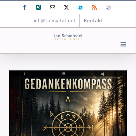
Zum
Facebook
Xing
E-
X
Podomatic
Rss
ITunes
Inhalt
Mail
springen
ich@tuesjetzt.net
Kontakt