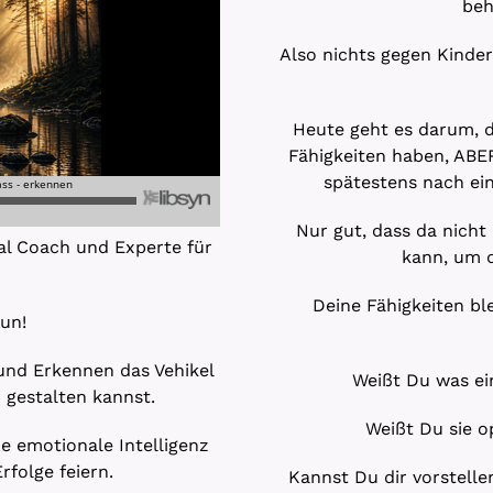
beh
Also nichts gegen Kinder
Heute geht es darum, d
Fähigkeiten haben, ABE
spätestens nach ein
Nur gut, dass da nich
al Coach und Experte für
kann, um 
Deine Fähigkeiten ble
tun!
 und Erkennen das Vehikel
Weißt Du was ein
 gestalten kannst.
Weißt Du sie o
e emotionale Intelligenz
rfolge feiern.
Kannst Du dir vorstelle