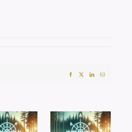
Facebook
X
LinkedIn
E-
Mail