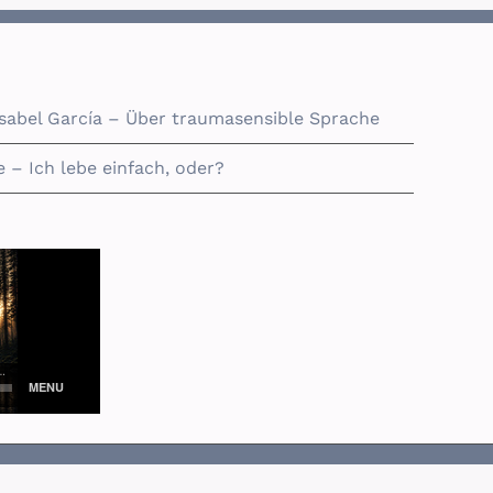
Isabel García – Über traumasensible Sprache
 – Ich lebe einfach, oder?
Facebook
Xing
E-
X
Podomatic
Rss
ITunes
Mail