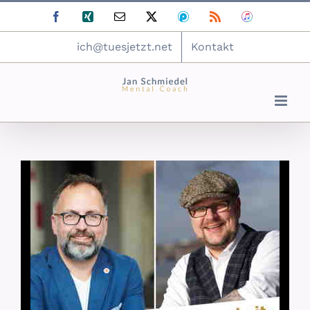
Zum
Facebook
Xing
E-
X
Podomatic
Rss
ITunes
Inhalt
Mail
springen
ich@tuesjetzt.net
Kontakt