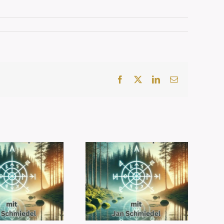
Facebook
X
LinkedIn
E-
Mail