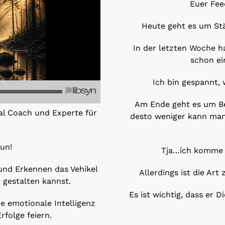
Euer Feed
Heute geht es um Stä
In der letzten Woche ha
schon ei
Ich bin gespannt, 
Am Ende geht es um Be
al Coach und Experte für
desto weniger kann man 
tun!
Tja…ich komme n
 und Erkennen das Vehikel
Allerdings ist die Ar
 gestalten kannst.
Es ist wichtig, dass er D
e emotionale Intelligenz
rfolge feiern.